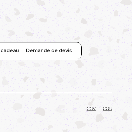
e cadeau
Demande de devis
CGV
CGU